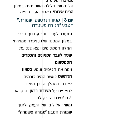
מגניבה וטעימה.
הלינה של הלילה השני יהיה במלון
הרים איכותי
באזור העיר סינייה.
"יום 3 |
קניון הזרנשט ושמורת
הטבע "מגורה פשטרה
נתעורר לעוד בוקר עם נוף הררי
במלון המפנק שלנו, ניפרד ממארחי
המלון המקסימים ונצא .לנסיעת
שטח
לעבר הקניונים והכפרים
הסקסונים
ניקח את הג'יפים וניסע
בקניון
הזרנשט
כאשר המים זורמים
לצידנו. במהלך הדרך נעצור
לתצפית על
מצודת בראן
, הנקראת
גם "טירת הדרקולה".
נמשיך אל ליבו של העמק ולתוך
שמורת הטבע
"מגורה פשטרה"