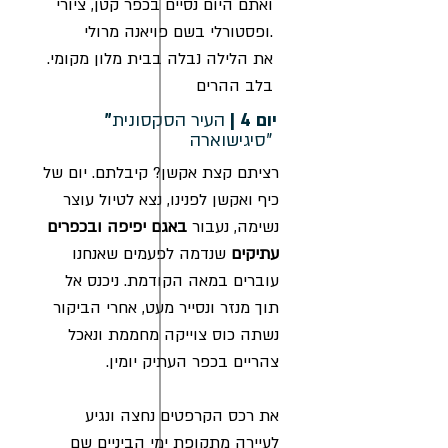
ואתם היום נסיים בכפר קטן, ציורי
ופסטורלי בשם פויאנה מרולי.
.את הלילה נבלה בבית מלון מקומי
בלב ההרים
"יום 4 |
העיר הסקסונית
"סיגישוארה
רציתם קצת אקשן? קיבלתם. יום של
כיף ואקשן לפנינו, נצא לטיול עוצר
נשימה, נעבור
באגם יפיפה ובכפרים
עתיקים
שנדמה לפעמים שאנחנו
עוברים במאה הקודמת. ניכנס אל
תוך מנזר ונסייר מעט, אחרי הביקור
נשתה כוס צוייקה מחממת ונאכל
צהריים בכפר העתיק יומין.
את רכס הקרפטים נחצה ונגיע
לעיירה מתקופת ימי הביניים שם