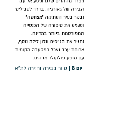
ניפרד מההרים שלנו וניסע אל עבר
הבירה של גאורגיה. בדרך לטביליסי
נבקר בעיר העתיקה
״מצחטה״
ונשמע את סיפורה של הכנסייה
המפורסמת ביותר במדינה.
נחזיר את הג׳יפים ונלון לילה נוסף,
ארוחת ערב נאכל במסעדה מקומית
עם מופע פולקולר מדהים.
יום 8 |
סיור בבירה וחזרה לת״א
בבוקר האחרון נצא לסיור בעיר,
נעבור בסמטאות של העיר העתיקה,
ברובע היהודי ובבית הכנסת, נקנח
בשוק הפשפשים הגאורגי.
נארגן את החפצים והציוד ונצא
לשדה התעופה על מנת לטוס חזרה